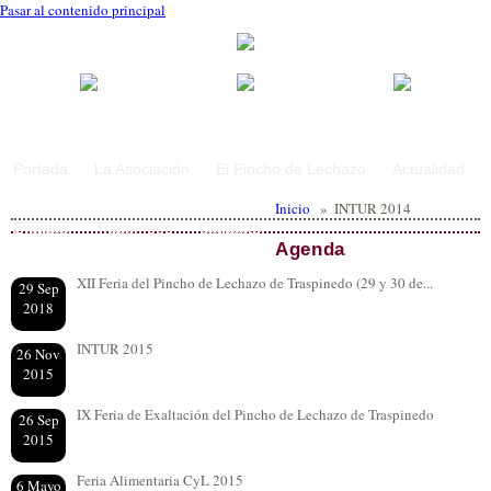
Pasar al contenido principal
Portada
La Asociación
El Pincho de Lechazo
Actualidad
Inicio
»
INTUR 2014
Eventos
Traspinedo
Contacto
Agenda
XII Feria del Pincho de Lechazo de Traspinedo (29 y 30 de...
29 Sep
2018
INTUR 2015
26 Nov
2015
IX Feria de Exaltación del Pincho de Lechazo de Traspinedo
26 Sep
2015
Feria Alimentaria CyL 2015
6 Mayo