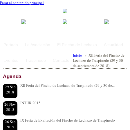
Pasar al contenido principal
Portada
La Asociación
El Pincho de Lechazo
Actualidad
Inicio
»
XII Feria del Pincho de
Lechazo de Traspinedo (29 y 30
Eventos
Traspinedo
Contacto
de septiembre de 2018)
Agenda
XII Feria del Pincho de Lechazo de Traspinedo (29 y 30 de...
29 Sep
2018
INTUR 2015
26 Nov
2015
IX Feria de Exaltación del Pincho de Lechazo de Traspinedo
26 Sep
2015